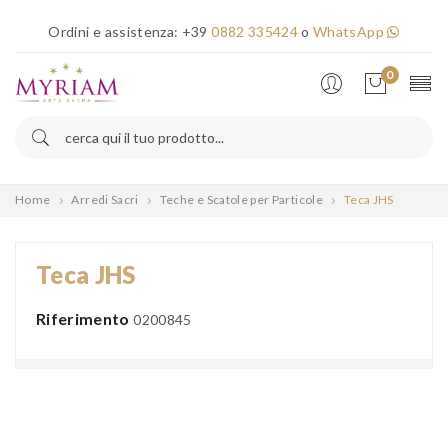
×
Ordini e assistenza:
+39
0882 335424
o
WhatsApp
Error!
0
Home
Arredi Sacri
Teche e Scatole per Particole
Teca JHS
Teca JHS
Riferimento
0200845