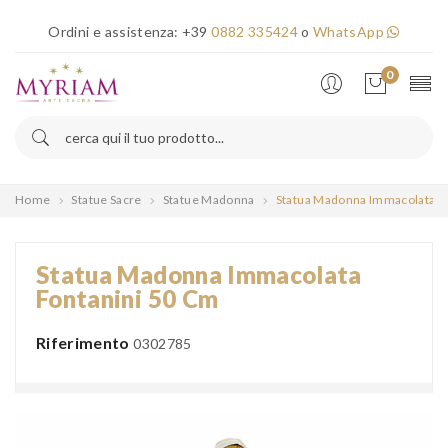
×
Ordini e assistenza:
+39
0882 335424
o
WhatsApp
Error!
0
Home
Statue Sacre
Statue Madonna
Statua Madonna Immacolata F
Statua Madonna Immacolata
Fontanini 50 Cm
Riferimento
0302785