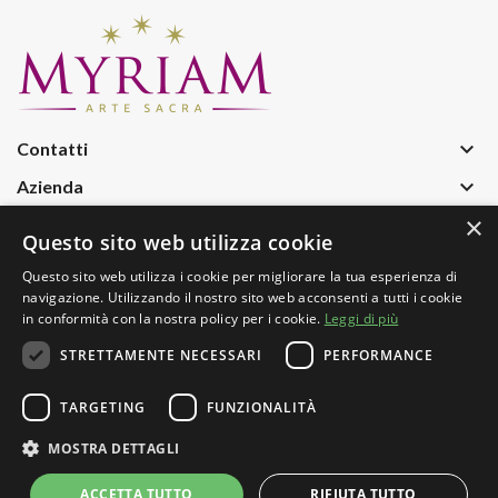
keyboard_arrow_down
Contatti
keyboard_arrow_down
Azienda
×
keyboard_arrow_down
Informazioni
Questo sito web utilizza cookie
keyboard_arrow_down
Iscriviti Alla Nostra Newsletter
Questo sito web utilizza i cookie per migliorare la tua esperienza di
navigazione. Utilizzando il nostro sito web acconsenti a tutti i cookie
in conformità con la nostra policy per i cookie.
Leggi di più
STRETTAMENTE NECESSARI
PERFORMANCE
TARGETING
FUNZIONALITÀ
Copyright © 2025
Myriam Arte Sacra di Albanese Pasquale Pio
MOSTRA DETTAGLI
& C. sas
. Tutto il contenuto e le immagini sono di proprietà di di
ACCETTA TUTTO
RIFIUTA TUTTO
Myriam Arte Sacra sas P.I.: 04121510715