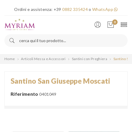
×
Ordini e assistenza:
+39
0882 335424
o
WhatsApp
Error!
0
Home
Articoli Messa e Accessori
Santini con Preghiera
Santino Sa
Santino San Giuseppe Moscati
Riferimento
0401049