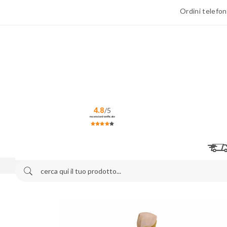
Ordini telefon
4.8
/5
recensioni verificate
Home
Festività
Natale
Presepi di Natale
Pres