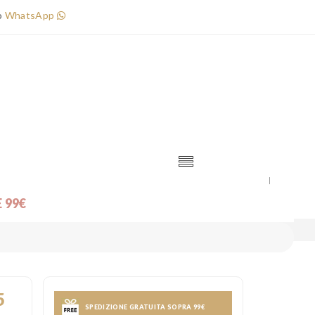
o
WhatsApp
×
Error!
 99€
anini cm 65
5
SPEDIZIONE GRATUITA SOPRA 99€