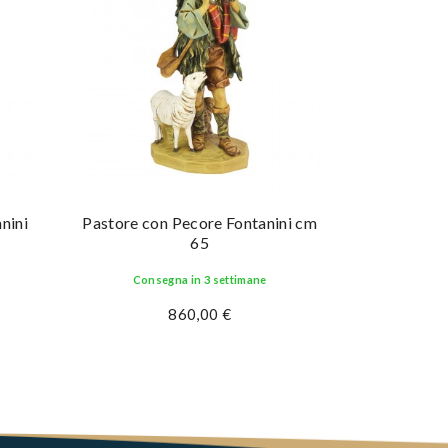
nini
Pastore con Pecore Fontanini cm
Ragazzo co
65
Consegna in 3 settimane
Conse
860,00 €