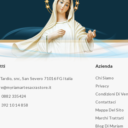
tti
Azienda
Chi Siamo
 Tardio, snc, San Severo 71016 FG Italia
Privacy
re@myriamartesacrastore.it
Condizioni Di Ven
 0882 335424
Contattaci
 392 10 14 858
Mappa Del Sito
Marchi Trattati
Blog Di Myriam