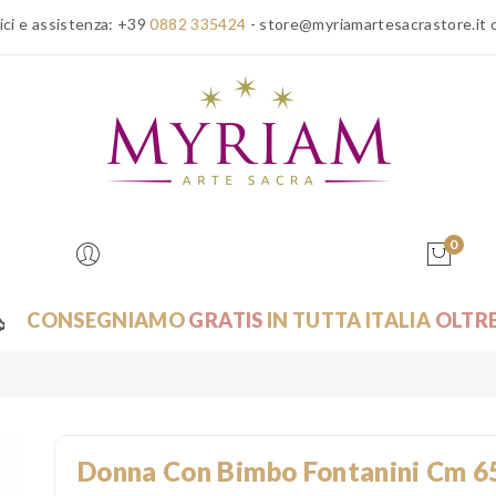
ici e assistenza:
+39
0882 335424
- store@myriamartesacrastore.it 
0
CONSEGNIAMO
GRATIS
IN TUTTA ITALIA
OLTRE
epi Fontanini
Personaggi cm 65 Presepe Fontanini
Donna con Bimbo Font
Donna Con Bimbo Fontanini Cm 6