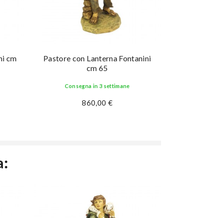
ni cm
Pastore con Lanterna Fontanini
Ragazzo co
cm 65
Consegna in 3 settimane
Conse
860,00 €
a: