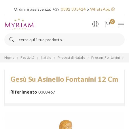
×
Ordini e assistenza:
+39
0882 335424
o
WhatsApp
Error!
0
Home
Festività
Natale
Presepi di Natale
Presepi Fontanini
P
Gesù Su Asinello Fontanini 12 Cm
Riferimento
0303467