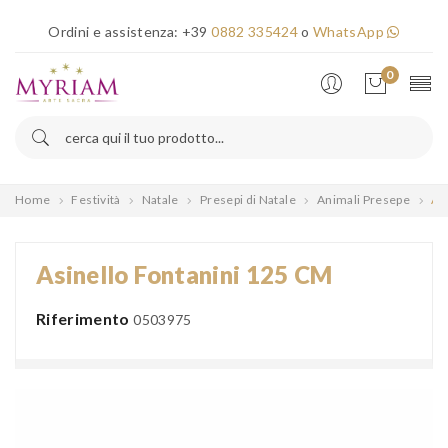
×
Ordini e assistenza:
+39
0882 335424
o
WhatsApp
Error!
0
Home
Festività
Natale
Presepi di Natale
Animali Presepe
As
Asinello Fontanini 125 CM
Riferimento
0503975